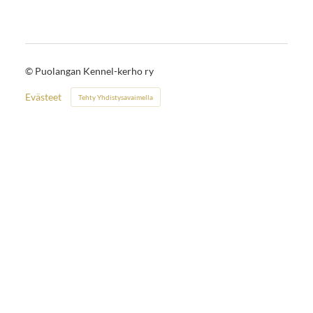
©
Puolangan Kennel-kerho ry
Evästeet
Tehty Yhdistysavaimella