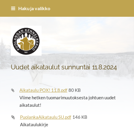
Siirry
Haku ja valikko
sivun
sisältöön
Puolangan Kennel-kerho ry
Uudet aikataulut sunnuntai 11.8.2024
Aikataulu POX! 11.8.pdf
80 KB
Viime hetken tuomarimuutoksesta johtuen uudet
aikataulut!
PuolankaAikataulu SU.pdf
146 KB
Aikataulukirje