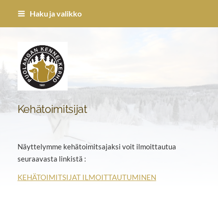
Siirry
Haku ja valikko
sivun
sisältöön
Puolangan Kennel-kerho ry
Kehätoimitsijat
Näyttelymme kehätoimitsajaksi voit ilmoittautua
seuraavasta linkistä :
KEHÄTOIMITSIJAT ILMOITTAUTUMINEN