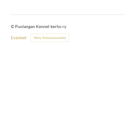
©
Puolangan Kennel-kerho ry
Evästeet
Tehty Yhdistysavaimella