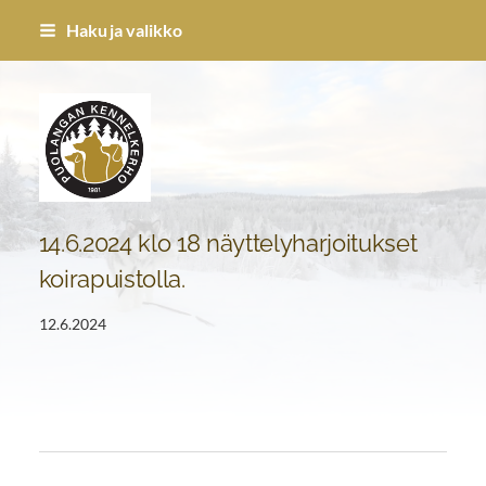
Siirry
Haku ja valikko
sivun
sisältöön
Puolangan Kennel-kerho ry
14.6.2024 klo 18 näyttelyharjoitukset
koirapuistolla.
12.6.2024