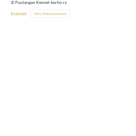
©
Puolangan Kennel-kerho ry
Evästeet
Tehty Yhdistysavaimella