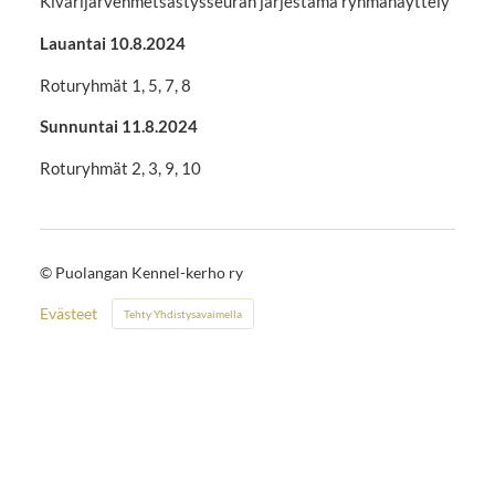
Kivarijärvenmetsästysseuran järjestämä ryhmänäyttely
Lauantai 10.8.2024
Roturyhmät 1, 5, 7, 8
Sunnuntai 11.8.2024
Roturyhmät 2, 3, 9, 10
©
Puolangan Kennel-kerho ry
Evästeet
Tehty Yhdistysavaimella