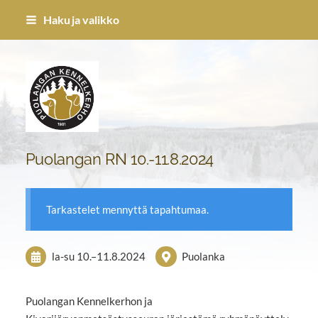
Siirry
Haku ja valikko
sivun
sisältöön
Puolangan Kennel-kerho ry
Puolangan RN 10.-11.8.2024
Tarkastelet mennyttä tapahtumaa.
la-su
10.
–
11.8.2024
Puolanka
Puolangan Kennelkerhon ja