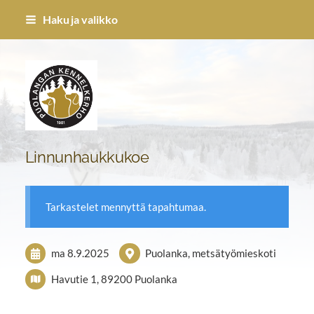
Siirry
Haku ja valikko
sivun
sisältöön
Puolangan Kennel-kerho ry
Linnunhaukkukoe
Tarkastelet mennyttä tapahtumaa.
ma 8.9.2025
Puolanka, metsätyömieskoti
Havutie 1, 89200 Puolanka