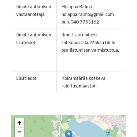
Ilmoittautumisen
Holappa Raimo
vastaanottaja
holappa.raimo@gmail.com
puh. 040 7753162
Ilmoittautumisen
Ilmoittautuminen
lisätiedot
sähköpostilla. Maksu tilille
osallistumisen varmistuttua.
Lisätiedot
Koiramäärää koskeva
rajoitus, maastot.
+
−