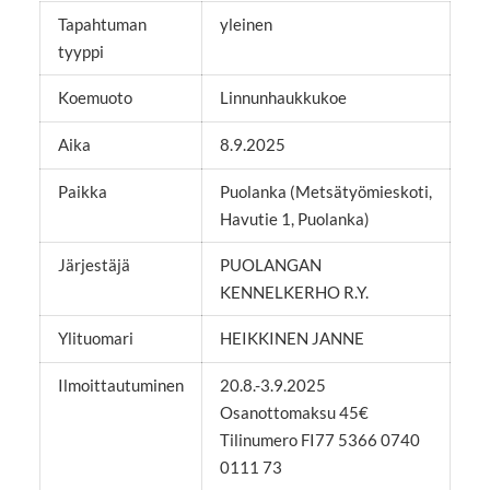
Tapahtuman
yleinen
tyyppi
Koemuoto
Linnunhaukkukoe
Aika
8.9.2025
Paikka
Puolanka (Metsätyömieskoti,
Havutie 1, Puolanka)
Järjestäjä
PUOLANGAN
KENNELKERHO R.Y.
Ylituomari
HEIKKINEN JANNE
Ilmoittautuminen
20.8.-3.9.2025
Osanottomaksu 45€
Tilinumero FI77 5366 0740
0111 73