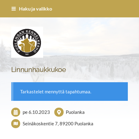
Siirry
Haku ja valikko
sivun
sisältöön
Puolangan Kennel-kerho ry
Linnunhaukkukoe
Tarkastelet mennyttä tapahtumaa.
pe 6.10.2023
Puolanka
Seinäkoskentie 7, 89200 Puolanka