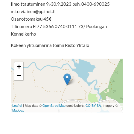
Ilmoittautuminen 9.-30.9.2023 puh. 0400-690025
m.toiviainen@pp.inet.fi
Osanottomaksu 45€
Tilinumero FI77 5366 0740 0111 73/ Puolangan
Kennelkerho
Kokeen ylituomarina toimii Risto Ylitalo
+
−
Leaflet
| Map data ©
OpenStreetMap
contributors,
CC-BY-SA
, Imagery ©
Mapbox