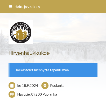
Siirry
Haku ja valikko
sivun
sisältöön
Puolangan Kennel-kerho ry
Hirvenhaukkukoe
Tarkastelet mennyttä tapahtumaa.
ke 18.9.2024
Puolanka
Havutie, 89200 Puolanka