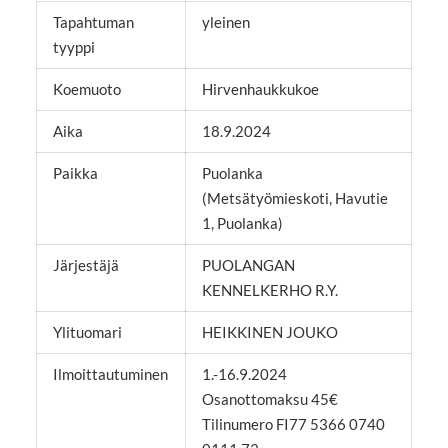
Tapahtuman
yleinen
tyyppi
Koemuoto
Hirvenhaukkukoe
Aika
18.9.2024
Paikka
Puolanka
(Metsätyömieskoti, Havutie
1, Puolanka)
Järjestäjä
PUOLANGAN
KENNELKERHO R.Y.
Ylituomari
HEIKKINEN JOUKO
Ilmoittautuminen
1.-16.9.2024
Osanottomaksu 45€
Tilinumero FI77 5366 0740