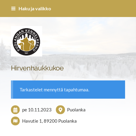
Siirry
Haku ja valikko
sivun
sisältöön
Puolangan Kennel-kerho ry
Hirvenhaukkukoe
Tarkastelet mennyttä tapahtumaa.
pe 10.11.2023
Puolanka
Havutie 1, 89200 Puolanka