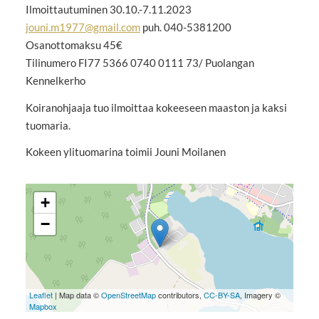
Ilmoittautuminen 30.10.-7.11.2023
jouni.m1977@gmail.com
puh. 040-5381200
Osanottomaksu 45€
Tilinumero FI77 5366 0740 0111 73/ Puolangan
Kennelkerho
Koiranohjaaja tuo ilmoittaa kokeeseen maaston ja kaksi
tuomaria.
Kokeen ylituomarina toimii Jouni Moilanen
+
−
Leaflet
| Map data ©
OpenStreetMap
contributors,
CC-BY-SA
, Imagery ©
Mapbox